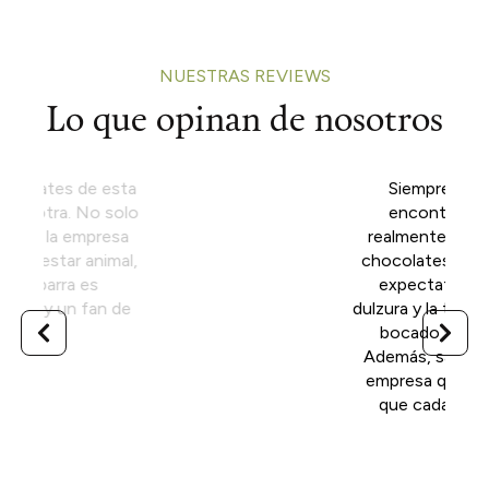
NUESTRAS REVIEWS
Lo que opinan de nosotros
Siempre he tenido dificultades para
encontrar chocolates veganos que
realmente satisfagan mi paladar, pero los
chocolates de Higón superaron todas mis
expectativas. El equilibrio perfecto de
dulzura y la textura cremosa hacen que cada
bocado sea una experiencia deliciosa.
Además, saber que estoy apoyando a una
empresa que valora la sostenibilidad hace
que cada compra se sienta aún mejor.
Lorena Gracia