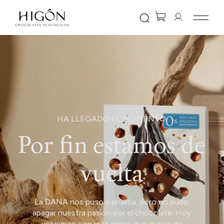
HA LLEGADO EL MOMENTO
Por fin
estamos de
vuelta
La DANA nos puso a prueba, pero no pudo
apagar nuestra pasión por el chocolate. Hoy
volvemos con más ganas que nunca de