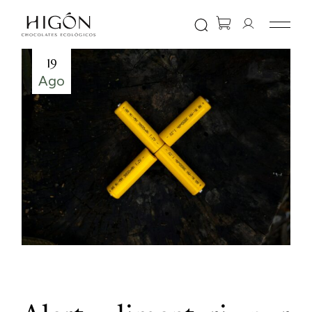
Skip
to
the
content
19
Ago