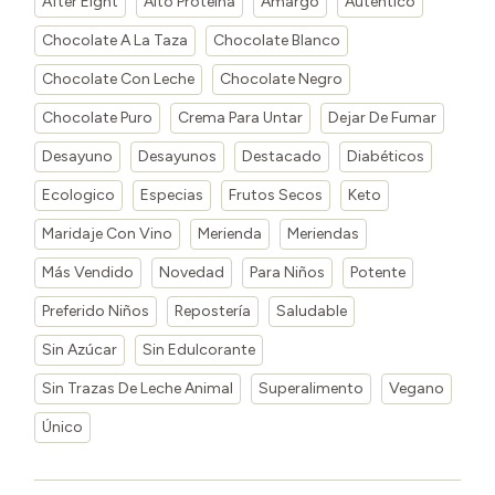
After Eight
Alto Proteína
Amargo
Auténtico
Chocolate A La Taza
Chocolate Blanco
Chocolate Con Leche
Chocolate Negro
Chocolate Puro
Crema Para Untar
Dejar De Fumar
Desayuno
Desayunos
Destacado
Diabéticos
Ecologico
Especias
Frutos Secos
Keto
Maridaje Con Vino
Merienda
Meriendas
Más Vendido
Novedad
Para Niños
Potente
Preferido Niños
Repostería
Saludable
Sin Azúcar
Sin Edulcorante
Sin Trazas De Leche Animal
Superalimento
Vegano
Único