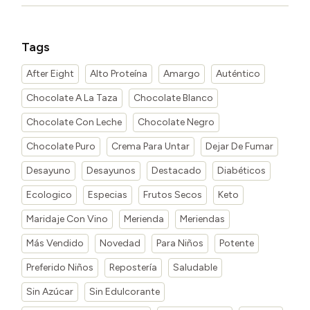
Tags
After Eight
Alto Proteína
Amargo
Auténtico
Chocolate A La Taza
Chocolate Blanco
Chocolate Con Leche
Chocolate Negro
Chocolate Puro
Crema Para Untar
Dejar De Fumar
Desayuno
Desayunos
Destacado
Diabéticos
Ecologico
Especias
Frutos Secos
Keto
Maridaje Con Vino
Merienda
Meriendas
Más Vendido
Novedad
Para Niños
Potente
Preferido Niños
Repostería
Saludable
Sin Azúcar
Sin Edulcorante