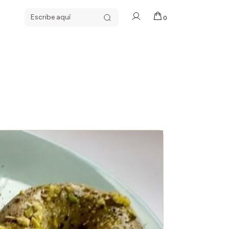
Search
0
for: