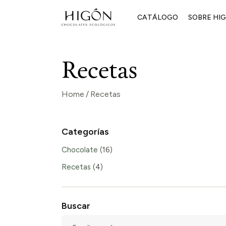
Skip
to
CATÁLOGO
SOBRE HI
the
content
Cómo lo h
Recetas
Por qué Hi
El blog de 
Home
Recetas
Contacto
Categorías
Chocolate
(16)
Recetas
(4)
Buscar
Escribe