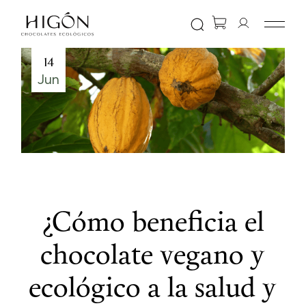
Skip
to
the
content
14
Jun
¿Cómo beneficia el
chocolate vegano y
ecológico a la salud y