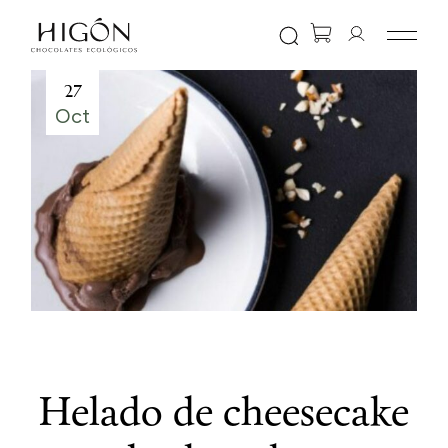
Skip
to
the
content
27
Oct
Helado de cheesecake