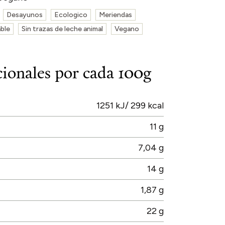
Desayunos
Ecologico
Meriendas
ble
Sin trazas de leche animal
Vegano
cionales por cada 100g
1251 kJ/ 299 kcal
11 g
7,04 g
14 g
1,87 g
22 g