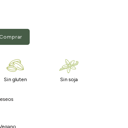
 Alcalinizado. 100% cacao quantity
Comprar
Sin gluten
Sin soja
 deseos
Vegano