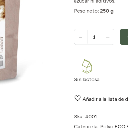
azúcar ni aditivos.
Peso neto:
250 g
Cacao en Polvo Natural, No
Sin lactosa
Añadir a la lista de
Sku:
4001
Categoría:
Polvo ECO 