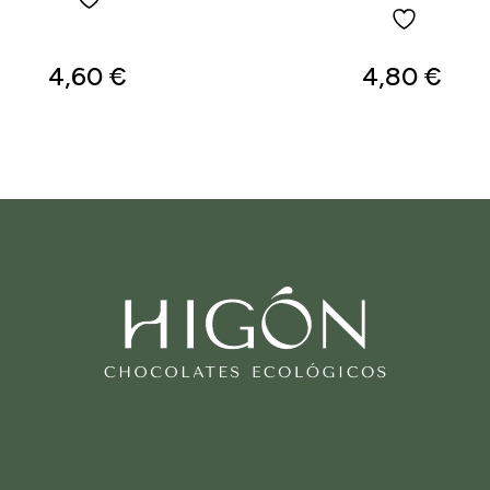
4,60
€
4,80
€