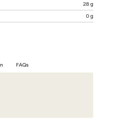
28 g
0 g
ón
FAQs