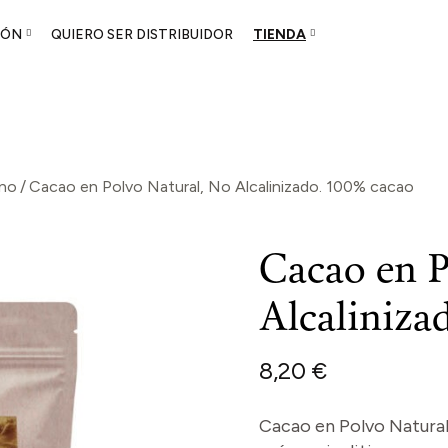
GÓN
QUIERO SER DISTRIBUIDOR
TIENDA
acemos
gón
Higón
no
Cacao en Polvo Natural, No Alcalinizado. 100% cacao
Cacao en P
Alcaliniza
8,20
€
Cacao en Polvo Natural