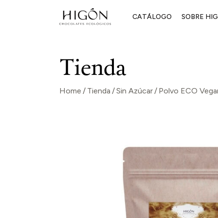
Skip
to
CATÁLOGO
SOBRE HI
the
content
Cómo lo h
Tienda
Por qué Hi
El blog de 
Home
Tienda
Sin Azúcar
Polvo ECO Vega
Contacto