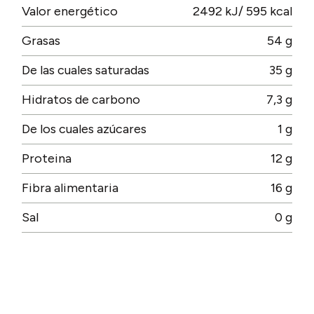
Valor energético
2492 kJ/ 595 kcal
Grasas
54 g
De las cuales saturadas
35 g
Hidratos de carbono
7,3 g
De los cuales azúcares
1 g
Proteina
12 g
Fibra alimentaria
16 g
Sal
0 g